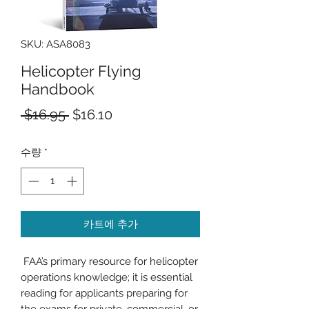
SKU: ASA8083
Helicopter Flying
Handbook
일
할
 $16.95 
$16.10
반
인
수량
*
가
가
카트에 추가
FAA’s primary resource for helicopter
operations knowledge; it is essential
reading for applicants preparing for
the exams for private, commercial, or