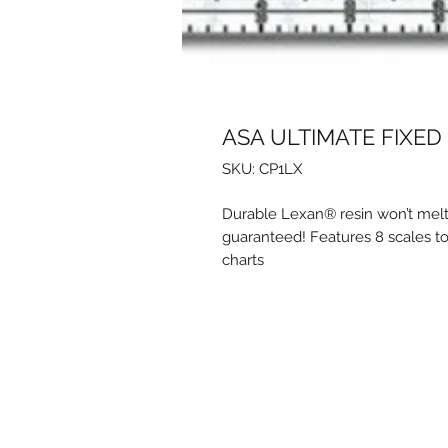
ASA ULTIMATE FIXED
SKU: CP1LX
Durable Lexan® resin won’t melt
guaranteed! Features 8 scales to
charts