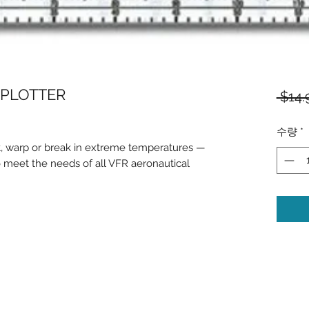
 PLOTTER
 $14.
수량
*
, warp or break in extreme temperatures —
 meet the needs of all VFR aeronautical