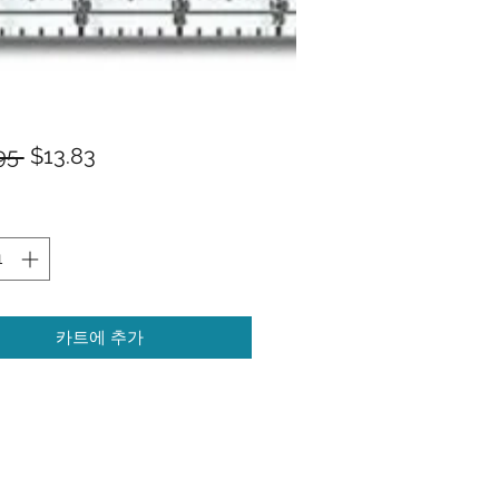
일
할
95 
$13.83
반
인
가
가
카트에 추가